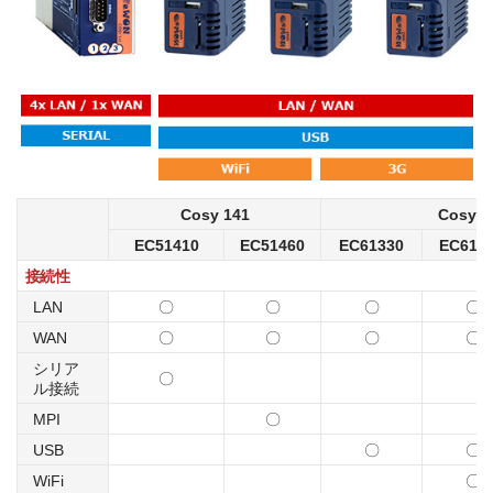
Cosy 141
Cosy 1
EC51410
EC51460
EC61330
EC613
接続性
LAN
〇
〇
〇
〇
WAN
〇
〇
〇
〇
シリア
〇
ル接続
MPI
〇
USB
〇
〇
WiFi
〇