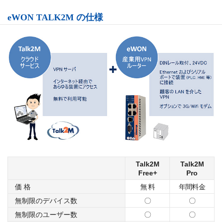
eWON TALK2M の仕様
Talk2M
Talk2M
Free+
Pro
価 格
無 料
年間料金
無制限のデバイス数
〇
〇
無制限のユーザー数
〇
〇