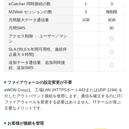
eCatcher 同時接続の数
1
3
M2Web セッションの数
3
無制限
月間最大データ通信量
1GB
6GB
月間SMS
50
アクセス制御 ： ユーザー／マシ
〇
ン
SLA (99,6％年間可用性、連続停
〇
止最大４時間)
追加データ通信量、追加同時接
〇
続、追加SMS
ファイアウォールの設定変更が不要
eWON Cosyは、工場LAN (HTTPSポート443またはUDP 1194) を
介したアウトバウンド接続を使用します。通信を確立するのにIT/
ファイアウォールを変更する必要はありません。ITチームが喜ぶ
主要なメリットです。
お客様が接続を管理