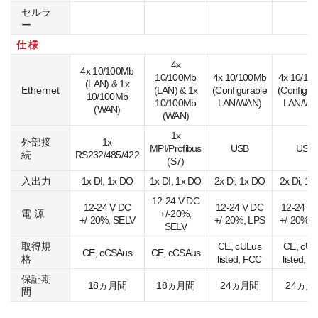
セルラ
ー
仕 様
4x
4x 10/100Mb
10/100Mb
4x 10/100Mb
4x 10/10
(LAN) & 1x
Ethernet
(LAN) & 1x
(Configurable
(Configur
10/100Mb
10/100Mb
LAN/WAN)
LAN/WA
(WAN)
(WAN)
1x
外部接
1x
MPI/Profibus
USB
USB
続
RS232/485/422
(S7)
入出力
1x DI, 1x DO
1x DI, 1x DO
2x Di, 1x DO
2x Di, 1x
12-24 V DC
12-24 V DC
12-24 V DC
12-24 V
電 源
+/-20%,
+/-20%, SELV
+/-20%, LPS
+/-20%, 
SELV
取得規
CE, cULus
CE, cUL
CE, cCSAus
CE, cCSAus
格
listed, FCC
listed, 
保証期
18ヵ月間
18ヵ月間
24ヵ月間
24ヵ月
間