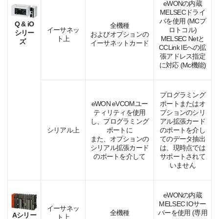
eWONの内蔵
MELSECドライ
バを使用 (MCプ
Q & iO
全機種
イーサネッ
ロトコル)
シリー
およびオプションの
ト上
MELSEC Netと
ズ
イーサネットカード
CCLink IEへの拡
張アドレス指定
に対応 (Mc機能)
プログラミング
eWON eVCOMユー
ポートまたはオ
ティリティを使用
プションのシリ
し、プログラミング
アル拡張カード
シリアル上
ポートに
のポートを介し
また、オプションの
てのデータ抽出
シリアル拡張カード
は、現時点では
のポートを介して
サポートされて
いません
eWONの内蔵
MELSEC IOサー
イーサネッ
全機種
バーを使用 (専用
Aシリー
ト上