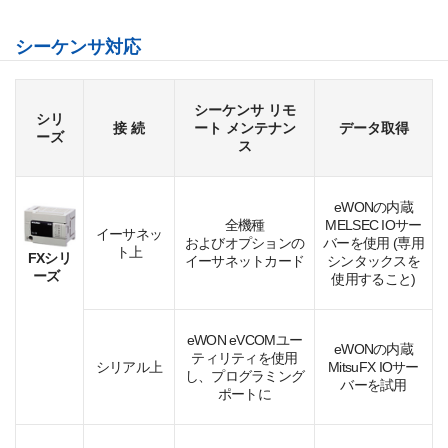
シーケンサ対応
シーケンサ リモ
シリ
接 続
ート メンテナン
データ取得
ーズ
ス
eWONの内蔵
全機種
MELSEC IOサー
イーサネッ
およびオプションの
バーを使用 (専用
ト上
FXシリ
イーサネットカード
シンタックスを
ーズ
使用すること)
eWON eVCOMユー
eWONの内蔵
ティリティを使用
シリアル上
MitsuFX IOサー
し、プログラミング
バーを試用
ポートに